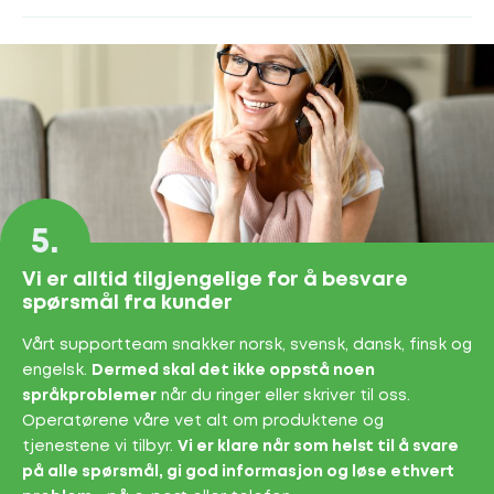
5.
Vi er alltid tilgjengelige for å besvare
spørsmål fra kunder
Vårt supportteam snakker norsk, svensk, dansk, finsk og
engelsk.
Dermed skal det ikke oppstå noen
språkproblemer
når du ringer eller skriver til oss.
Operatørene våre vet alt om produktene og
tjenestene vi tilbyr.
Vi er klare når som helst til å svare
på alle spørsmål, gi god informasjon og løse ethvert