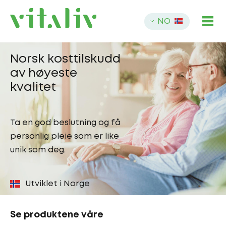
NO
Norsk kosttilskudd
av høyeste
kvalitet
Ta en god beslutning og få
personlig pleie som er like
unik som deg.
Utviklet i Norge
Se produktene våre