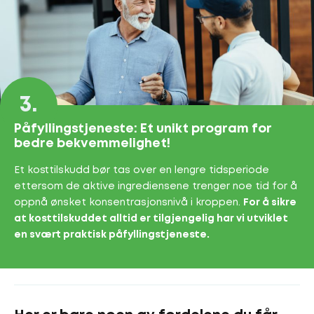
3.
Påfyllingstjeneste: Et unikt program for
bedre bekvemmelighet!
Et kosttilskudd bør tas over en lengre tidsperiode
ettersom de aktive ingrediensene trenger noe tid for å
oppnå ønsket konsentrasjonsnivå i kroppen.
For å sikre
at kosttilskuddet alltid er tilgjengelig har vi utviklet
en svært praktisk påfyllingstjeneste.