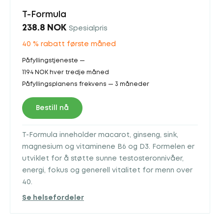
T-Formula
238.8 NOK
Spesialpris
40 % rabatt første måned
Påfyllingstjeneste —
1194 NOK hver tredje måned
Påfyllingsplanens frekvens — 3 måneder
Bestill nå
T-Formula inneholder maca­rot, ginseng, sink,
magnesium og vitaminene B6 og D3. Formelen er
utviklet for å støtte sunne testosteronnivåer,
energi, fokus og generell vitalitet for menn over
40.
Se helsefordeler