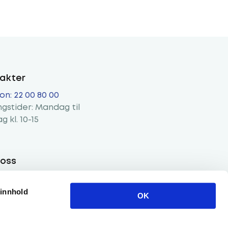
kvartal. Du har også 14 dager til å
akter
on: 22 00 80 00
gstider: Mandag til
g kl. 10-15
 oss
 innhold
OK