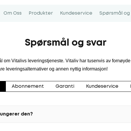
Om Oss
Produkter
Kundeservice
Spørsmål og 
Spørsmål og svar
l om Vitalivs leveringstjeneste. Vitaliv har tusenvis av fornøyd
re leveringsalternativer og annen nyttig informasjon!
Abonnement
Garanti
Kundeservice
fungerer den?
 til å oppleve fordelene med våre kosttilskudd før du binder de