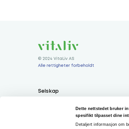
pakken inkluderer en måneds forbruk, slik
Etter den første måneden fortsetter abonne
avbestille etter at du har mottatt en pakke f
© 2024 VitaLiv AS
Alle rettigheter forbeholdt
Selskap
Om Oss
Dette nettstedet bruker i
Produkter
spesifikt tilpasset dine in
Detaljert informasjon om b