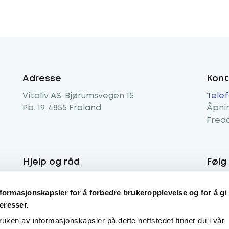
 at du kan komme i gang.
mentet automatisk med en tre måneders forsendelse levert hvert 
ra oss, noe som gjør det risikofritt og enkelt å administrere.
Adresse
Kont
Vitaliv AS, Bjørumsvegen 15
Telef
Pb. 19, 4855 Froland
Åpnin
Freda
Hjelp og råd
Følg
Kundeservice
nformasjonskapsler for å forbedre brukeropplevelse og for å gi
Spørsmål og svar
teresser.
ruken av informasjonskapsler på dette nettstedet finner du i vår