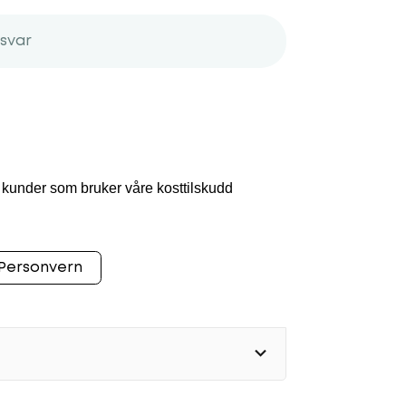
svar
e kunder som bruker våre kosttilskudd
Personvern
g til et fullstendig abonnement. Denne